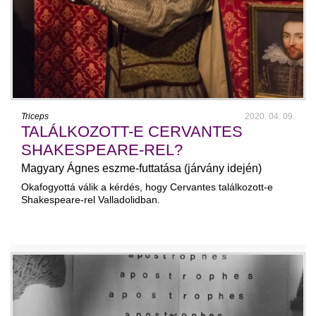
Triceps
2020. 04. 09.
TALÁLKOZOTT-E CERVANTES
SHAKESPEARE-REL?
Magyary Ágnes eszme-futtatása (járvány idején)
Okafogyottá válik a kérdés, hogy Cervantes találkozott-e
Shakespeare-rel Valladolidban.