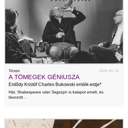
Triceps
2020. 03. 10.
A TÖMEGEK GÉNIUSZA
Erdődy Kristóf Charles Bukowski emlék-estje*
Hát, Shakespeare után Segszpír is kalapot emelt, és
távozott...