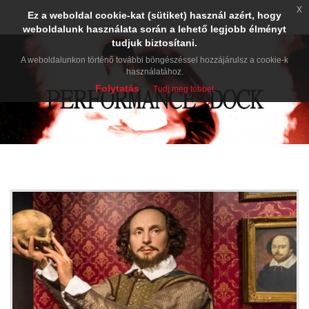
x
Ez a weboldal cookie-kat (sütiket) használ azért, hogy
weboldalunk használata során a lehető legjobb élményt
tudjuk biztosítani.
A weboldalunkon történő további böngészéssel hozzájárulsz a cookie-k
használatához.
Folytatás
Tudj meg többet