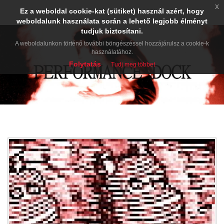
x
Ez a weboldal cookie-kat (sütiket) használ azért, hogy
weboldalunk használata során a lehető legjobb élményt
tudjuk biztosítani.
A weboldalunkon történő további böngészéssel hozzájárulsz a cookie-k
használatához.
Folytatás
Tudj meg többet