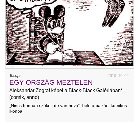
Triceps
2019. 10. 02.
EGY ORSZÁG MEZTELEN
Aleksandar Zograf képei a Black-Black Galériában*
(comix, anno)
„Nincs honnan szökni, de van hova”: bele a balkáni komikus
ikonba.