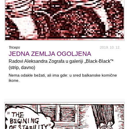
Triceps
2019. 10. 12.
JEDNA ZEMLJA OGOLJENA
Radovi Aleksandra Zografa u galeriji „Black-Black”*
(strip, davno)
Nema odakle bežati, ali ima gde: u sred balkanske komične
ikone.