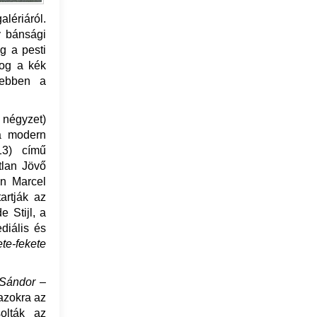
lériáról.
y bánsági
g a pesti
og a kék
 ebben a
e négyzet)
 a modern
13) című
tlan Jövő
an Marcel
artják az
e Stijl, a
diális és
ete-fekete
 Sándor
–
 azokra az
olták az