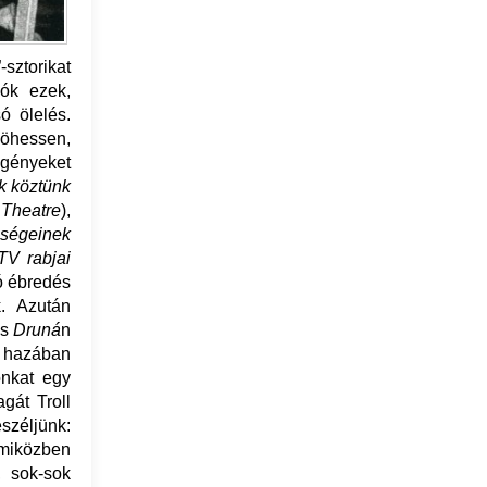
-sztorikat
iók ezek,
ó ölelés.
jöhessen,
egényeket
k köztünk
 Theatre
),
ségeinek
TV rabjai
gó ébredés
. Azután
és
Druná
n
e hazában
ónkat egy
agát Troll
széljünk:
 miközben
, sok-sok