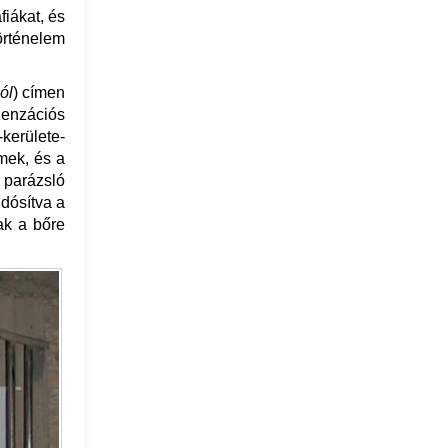
fiákat, és
örténelem
ól
) címen
zenzációs
kerülete-
emek, és a
 parázsló
udósítva a
k a bőre