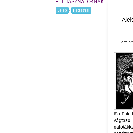
FELHASZNÁLÓKNAK
/
Belép
Regisztrál
Alek
Tartalom
törnünk,
vágtázó
palotákk