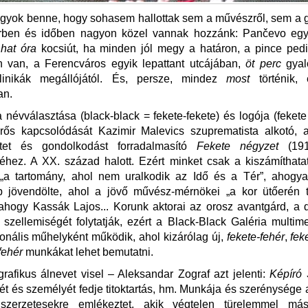
agyok benne, hogy sohasem hallottak sem a művészről, sem a ga
rben és időben nagyon közel vannak hozzánk: Pančevo eg
,
hat óra
kocsiút, ha minden jól megy a határon, a pince pedi
 van, a Ferencváros egyik lepattant utcájában,
öt perc
gyal
linikák megállójától. És, persze, mindez
most
történik,
an.
 névválasztása (black-black = fekete-fekete) és logója (feket
erős kapcsolódását Kazimir Malevics szuprematista alkotó,
tet és gondolkodást forradalmasító
Fekete négyzet
(19
éhez. A XX. század halott. Ezért minket csak a kiszámíthata
 „a tartomány, ahol nem uralkodik az Idő és a Tér”, ahogy
jövendölte, ahol a jövő művész-mérnökei „a kor ütőerén t
 ahogy Kassák Lajos... Korunk aktorai az orosz avantgárd, a d
szellemiségét folytatják, ezért a Black-Black Galéria multime
ionális műhelyként működik, ahol kizárólag új,
fekete-fehér
,
fek
fehér
munkákat lehet bemutatni.
grafikus álnevet visel – Aleksandar Zograf azt jelenti:
Képíró
ét és személyét fedje titoktartás, hm. Munkája és szerénysége
 szerzetesekre emlékeztet, akik végtelen türelemmel más