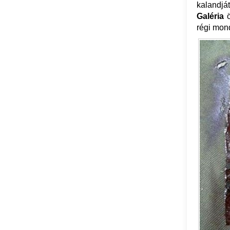
kalandjá
Galéria
régi mon