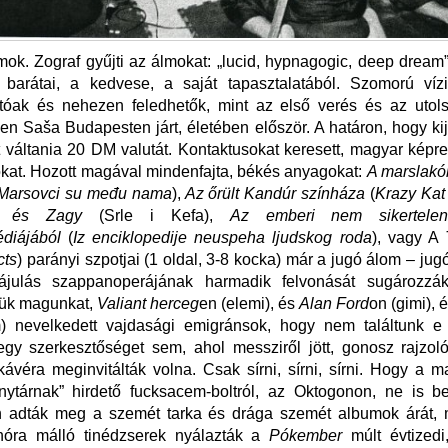
ok. Zograf gyűjti az álmokat: „lucid, hypnagogic, deep dream”
a barátai, a kedvese, a saját tapasztalatából. Szomorú víz
óak és nehezen feledhetők, mint az első verés és az utols
en Saša Budapesten járt, életében először. A határon, hogy ki
tt váltania 20 DM valutát. Kontaktusokat keresett, magyar képr
okat. Hozott magával mindenfajta, békés anyagokat:
A marslakó
Marsovci su među nama
),
Az őrült Kandúr színháza
(
Krazy Kat
vi és Zagy
(Srle i Kefa),
Az emberi nem sikertelen
édiájából
(
Iz enciklopedije neuspeha ljudskog roda
), vagy A
cts
) parányi szpotjai (1 oldal, 3-8 kocka) már a jugó álom – ju
ájulás szappanoperájának harmadik felvonását sugározzák
tük magunkat,
Valiant herceg
en (elemi), és
Alan Ford
on (gimi), 
) nevelkedett vajdasági emigránsok, hogy nem találtunk 
egy szerkesztőséget sem, ahol messziről jött, gonosz rajzol
ávéra meginvitálták volna. Csak sírni, sírni, sírni. Hogy a m
nytárnak” hirdető fucksacem-boltról, az Oktogonon, ne is be
n adták meg a szemét tarka és drága szemét albumok árát,
hnóra málló tinédzserek nyálazták a
Pókember
múlt évtizedi