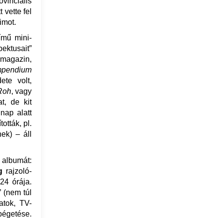
ovinciális
t vette fel
imot.
mű mini-
ktusait”
magazin,
pendium
ete volt,
Roh
, vagy
, de kit
nap alatt
ották, pl.
ek) – áll
 albumát:
g
rajzoló-
24 órája.
” (nem túl
atok, TV-
bégetése.