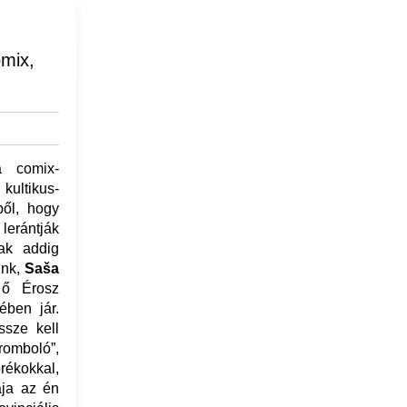
omix,
a comix-
kultikus-
ből, hogy
lerántják
ak addig
unk,
Saša
 ő Érosz
ében jár.
ssze kell
romboló”,
ékokkal,
ája az én