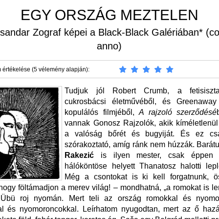
EGY ORSZÁG MEZTELEN
sandar Zograf képei a Black-Black Galériában* (c
anno)
 értékelése (5 vélemény alapján):
Tudjuk jól Robert Crumb, a fetisiszt
cukrosbácsi életművéből, és Greenaway 
kopulálós filmjéből,
A rajzoló szerződésé
vannak Gonosz Rajzolók, akik kíméletlenül 
a valóság bőrét és bugyiját. És ez cs
szórakoztató, amíg ránk nem húzzák. Barát
Rakezić
is ilyen mester, csak éppen
hálóköntöse helyett Thanatosz halotti lepl
Még a csontokat is ki kell forgatnunk, ö
 hogy föltámadjon a merev világ! – mondhatná, „a romokat is le
 Übü roj nyomán. Mert teli az ország romokkal és nyomor
al és nyomoroncokkal. Leírhatom nyugodtan, mert az ő haz