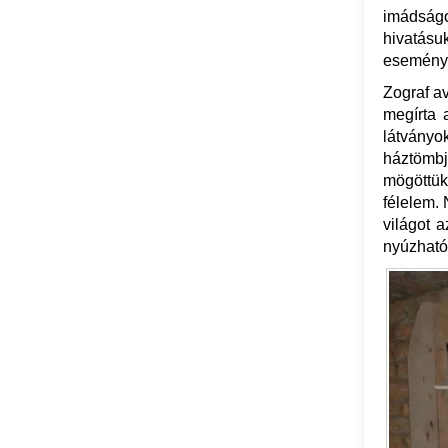
imádságos
hivatásu
eseménye
Zograf av
megírta 
látványo
háztömbje
mögöttük
félelem. 
világot 
nyúzható 