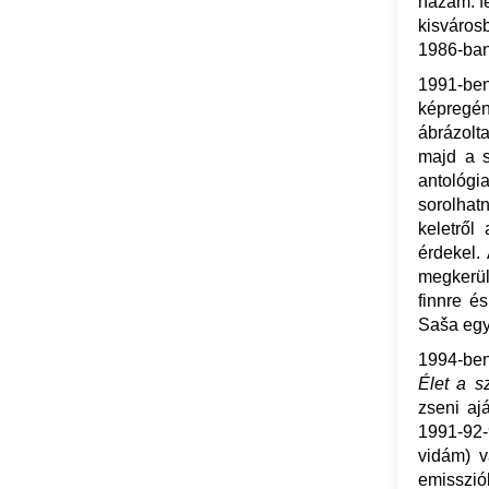
hazám: fe
kisvárosba
1986-ban
1991-ben
képregé
ábrázolt
majd a s
antológi
sorolhat
keletről
érdekel.
megkerült
finnre é
Saša egyi
1994-be
Élet a s
zseni aj
1991-92-9
vidám) v
emisszió