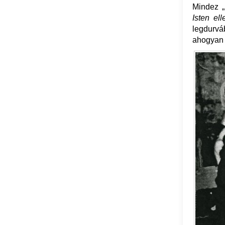
Mindez „
Isten el
legdurvá
ahogyan m