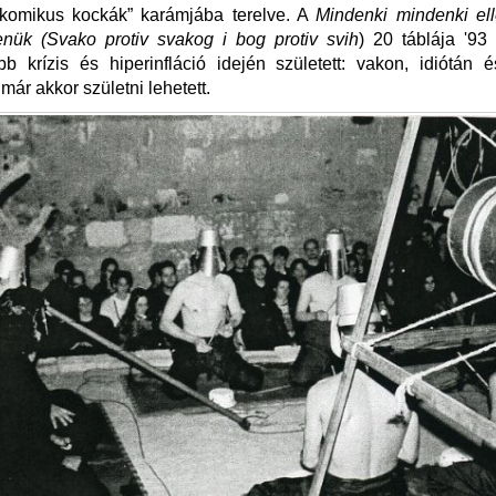
komikus kockák” karámjába terelve. A
Mindenki mindenki el
lenük (Svako protiv svakog i bog protiv svih
) 20 táblája '93
bb krízis és hiperinfláció idején született: vakon, idiótán 
ár akkor születni lehetett.