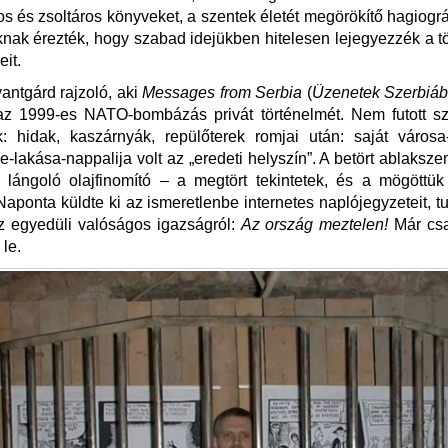
 és zsoltáros könyveket, a szentek életét megörökítő hagiográ
knak érezték, hogy szabad idejükben hitelesen lejegyezzék a t
it.
antgárd rajzoló, aki
Messages from Serbia
(
Üzenetek Szerbiáb
az 1999-es NATO-bombázás privát történelmét. Nem futott s
k: hidak, kaszárnyák, repülőterek romjai után: saját városa-
-lakása-nappalija volt az „eredeti helyszín”. A betört ablaksz
 lángoló olajfinomító – a megtört tekintetek, és a mögöttük
Naponta küldte ki az ismeretlenbe internetes naplójegyzeteit, t
az egyedüli valóságos igazságról:
Az ország meztelen!
Már csa
le.