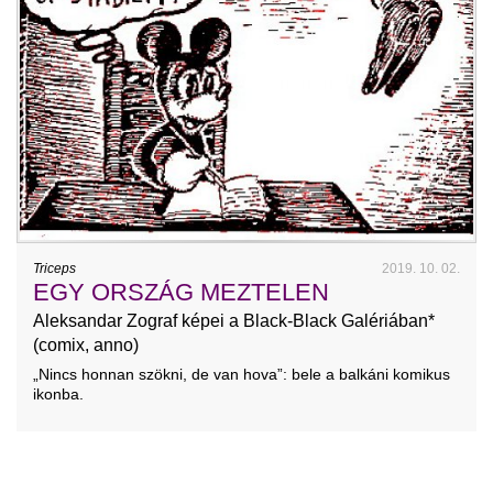
Triceps
2019. 10. 02.
EGY ORSZÁG MEZTELEN
Aleksandar Zograf képei a Black-Black Galériában*
(comix, anno)
„Nincs honnan szökni, de van hova”: bele a balkáni komikus
ikonba.