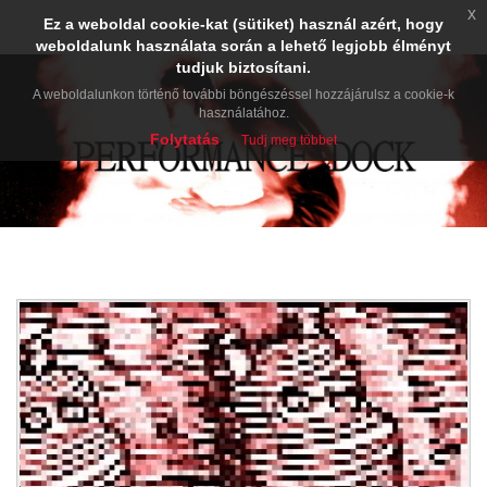
x
Ez a weboldal cookie-kat (sütiket) használ azért, hogy
weboldalunk használata során a lehető legjobb élményt
tudjuk biztosítani.
A weboldalunkon történő további böngészéssel hozzájárulsz a cookie-k
használatához.
Folytatás
Tudj meg többet