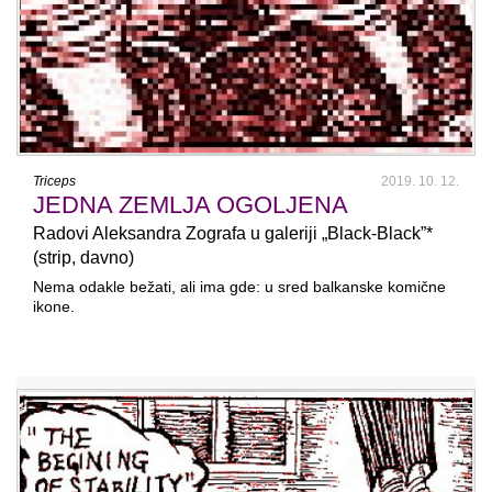
Triceps
2019. 10. 12.
JEDNA ZEMLJA OGOLJENA
Radovi Aleksandra Zografa u galeriji „Black-Black”*
(strip, davno)
Nema odakle bežati, ali ima gde: u sred balkanske komične
ikone.