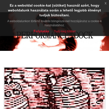
x
Ez a weboldal cookie-kat (sütiket) használ azért, hogy
weboldalunk használata során a lehető legjobb élményt
tudjuk biztosítani.
A weboldalunkon történő további böngészéssel hozzájárulsz a cookie-k
használatához.
Folytatás
Tudj meg többet