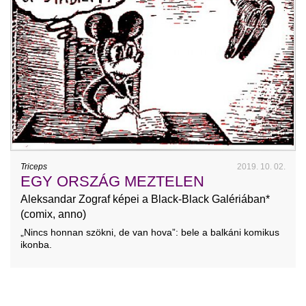
Triceps
2019. 10. 02.
EGY ORSZÁG MEZTELEN
Aleksandar Zograf képei a Black-Black Galériában*
(comix, anno)
„Nincs honnan szökni, de van hova”: bele a balkáni komikus
ikonba.