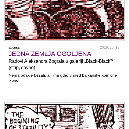
Triceps
2019. 10. 12.
JEDNA ZEMLJA OGOLJENA
Radovi Aleksandra Zografa u galeriji „Black-Black”*
(strip, davno)
Nema odakle bežati, ali ima gde: u sred balkanske komične
ikone.