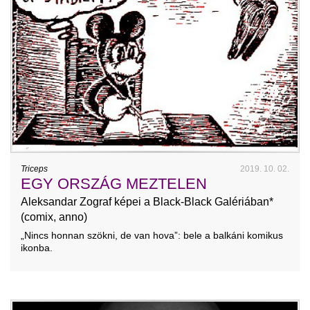
Triceps
2019. 10. 02.
EGY ORSZÁG MEZTELEN
Aleksandar Zograf képei a Black-Black Galériában*
(comix, anno)
„Nincs honnan szökni, de van hova”: bele a balkáni komikus
ikonba.