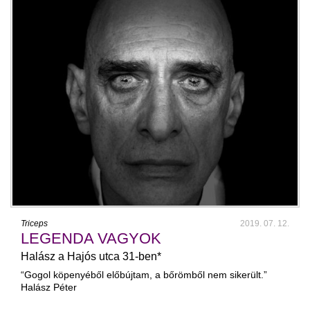
Triceps
2019. 07. 12.
LEGENDA VAGYOK
Halász a Hajós utca 31-ben*
“Gogol köpenyéből előbújtam, a bőrömből nem sikerült.”
Halász Péter