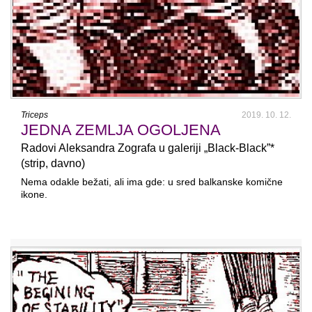
Triceps
2019. 10. 12.
JEDNA ZEMLJA OGOLJENA
Radovi Aleksandra Zografa u galeriji „Black-Black”*
(strip, davno)
Nema odakle bežati, ali ima gde: u sred balkanske komične
ikone.