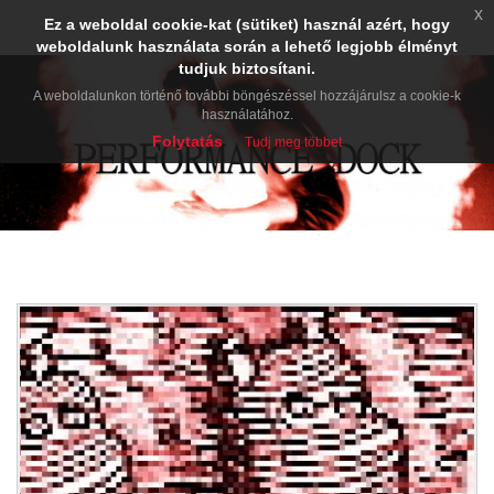
x
Ez a weboldal cookie-kat (sütiket) használ azért, hogy
weboldalunk használata során a lehető legjobb élményt
tudjuk biztosítani.
A weboldalunkon történő további böngészéssel hozzájárulsz a cookie-k
használatához.
Folytatás
Tudj meg többet