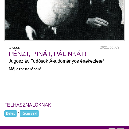
Triceps
2021. 02. 03.
PÉNZT, PINÁT, PÁLINKÁT!
Jugoszláv Tudósok Á-tudományos értekezlete*
Máj dzsenerésön!
FELHASZNÁLÓKNAK
/
Belép
Regisztrál