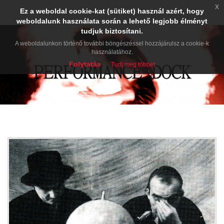
x
Ez a weboldal cookie-kat (sütiket) használ azért, hogy
weboldalunk használata során a lehető legjobb élményt
tudjuk biztosítani.
A weboldalunkon történő további böngészéssel hozzájárulsz a cookie-k
használatához.
Folytatás
Tudj meg többet