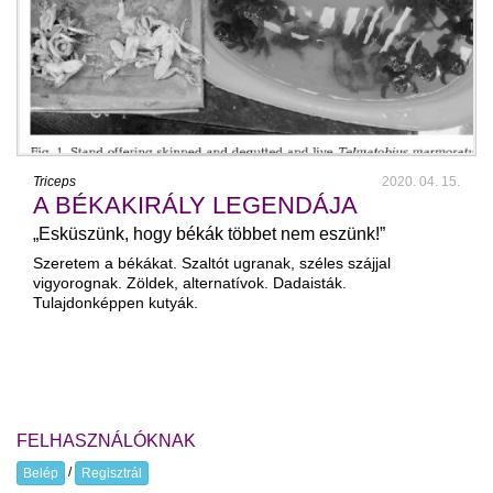
Triceps
2020. 04. 15.
A BÉKAKIRÁLY LEGENDÁJA
„Esküszünk, hogy békák többet nem eszünk!”
Szeretem a békákat. Szaltót ugranak, széles szájjal
vigyorognak. Zöldek, alternatívok. Dadaisták.
Tulajdonképpen kutyák.
FELHASZNÁLÓKNAK
/
Belép
Regisztrál