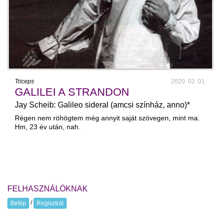
Triceps
2020. 02. 01.
GALILEI A STRANDON
Jay Scheib: Galileo sideral (amcsi színház, anno)*
Régen nem röhögtem még annyit saját szövegen, mint ma.
Hm, 23 év után, nah.
FELHASZNÁLÓKNAK
/
Belép
Regisztrál