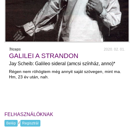
Triceps
2020. 02. 01.
GALILEI A STRANDON
Jay Scheib: Galileo sideral (amcsi színház, anno)*
Régen nem röhögtem még annyit saját szövegen, mint ma.
Hm, 23 év után, nah.
FELHASZNÁLÓKNAK
/
Belép
Regisztrál