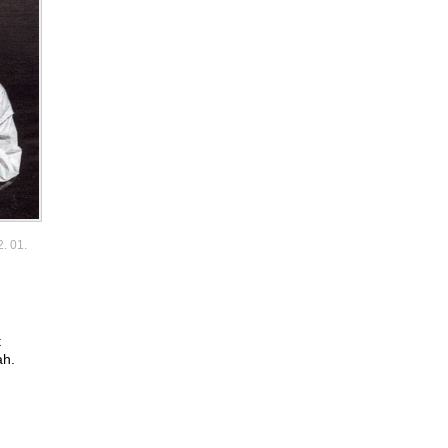
2. 01.
t
ah.