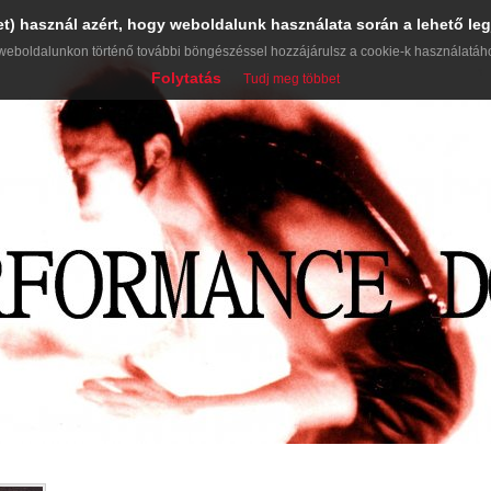
et) használ azért, hogy weboldalunk használata során a lehető leg
weboldalunkon történő további böngészéssel hozzájárulsz a cookie-k használatáh
Folytatás
Tudj meg többet