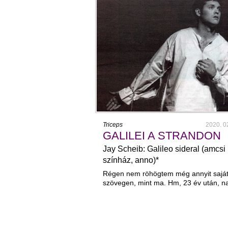
Triceps
2020. 0
GALILEI A STRANDON
Jay Scheib: Galileo sideral (amcsi
színház, anno)*
Régen nem röhögtem még annyit sajá
szövegen, mint ma. Hm, 23 év után, n