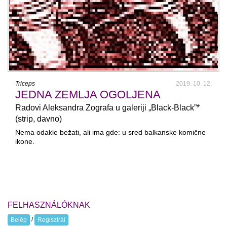
Triceps
2019. 10. 12.
JEDNA ZEMLJA OGOLJENA
Radovi Aleksandra Zografa u galeriji „Black-Black”*
(strip, davno)
Nema odakle bežati, ali ima gde: u sred balkanske komične
ikone.
FELHASZNÁLÓKNAK
/
Belép
Regisztrál