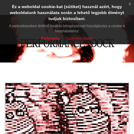
x
Ez a weboldal cookie-kat (sütiket) használ azért, hogy
weboldalunk használata során a lehető legjobb élményt
tudjuk biztosítani.
A weboldalunkon történő további böngészéssel hozzájárulsz a cookie-k
használatához.
Folytatás
Tudj meg többet