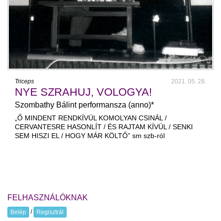
Triceps
2021. 05. 28.
NYE SZRAHUJ, VOLOGYA!
Szombathy Bálint performansza (anno)*
„Ő MINDENT RENDKÍVÜL KOMOLYAN CSINÁL /
CERVANTESRE HASONLÍT / ÉS RAJTAM KÍVÜL / SENKI
SEM HISZI EL / HOGY MÁR KÖLTŐ” sm szb-ról
FELHASZNÁLÓKNAK
/
Belép
Regisztrál