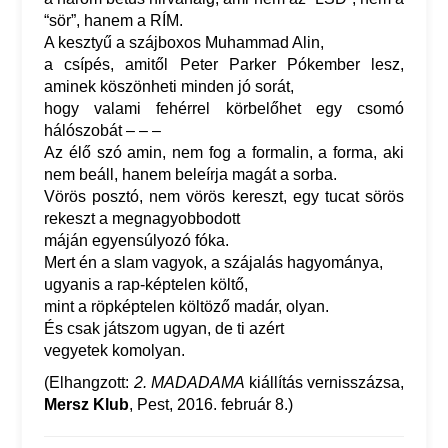
“sör”, hanem a RÍM.
A kesztyű a szájboxos Muhammad Alin,
a csípés, amitől Peter Parker Pókember lesz,
aminek köszönheti minden jó sorát,
hogy valami fehérrel körbelőhet egy csomó
hálószobát – – –
Az élő szó amin, nem fog a formalin, a forma, aki
nem beáll, hanem beleírja magát a sorba.
Vörös posztó, nem vörös kereszt, egy tucat sörös
rekeszt a megnagyobbodott
máján egyensúlyozó fóka.
Mert én a slam vagyok, a szájalás hagyománya,
ugyanis a rap-képtelen költő,
mint a röpképtelen költöző madár, olyan.
És csak játszom ugyan, de ti azért
vegyetek komolyan.
(Elhangzott:
2. MADADAMA
kiállítás vernisszázsa,
Mersz Klub
, Pest, 2016. február 8.)