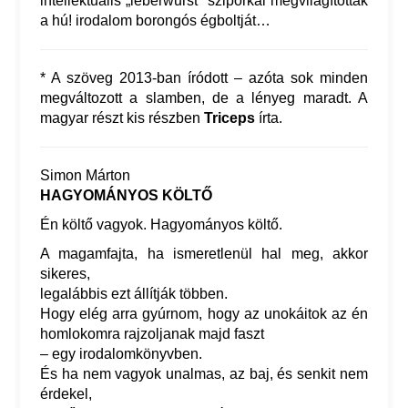
intellektuális „leberwurst” sziporkái megvilágították
a hú! irodalom borongós égboltját…
* A szöveg
2013-ban íródott – azóta sok minden
megváltozott a slamben, de a lényeg maradt. A
magyar részt kis részben
Triceps
írta.
Simon Márton
HAGYOMÁNYOS KÖLTŐ
Én költő vagyok. Hagyományos költő.
A magamfajta, ha ismeretlenül hal meg, akkor
sikeres,
legalábbis ezt állítják többen.
Hogy elég arra gyúrnom, hogy az unokáitok az én
homlokomra rajzoljanak majd faszt
– egy irodalomkönyvben.
És ha nem vagyok unalmas, az baj, és senkit nem
érdekel,