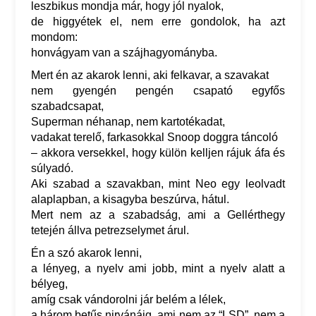
leszbikus mondja már, hogy jól nyalok,
de higgyétek el, nem erre gondolok, ha azt
mondom:
honvágyam van a szájhagyományba.
Mert én az akarok lenni, aki felkavar, a szavakat
nem gyengén pengén csapató egyfős
szabadcsapat,
Superman néhanap, nem kartotékadat,
vadakat terelő, farkasokkal Snoop doggra táncoló
– akkora versekkel, hogy külön kelljen rájuk áfa és
súlyadó.
Aki szabad a szavakban, mint Neo egy leolvadt
alaplapban, a kisagyba beszúrva, hátul.
Mert nem az a szabadság, ami a Gellérthegy
tetején állva petrezselymet árul.
Én a szó akarok lenni,
a lényeg, a nyelv ami jobb, mint a nyelv alatt a
bélyeg,
amíg csak vándorolni jár belém a lélek,
a három betűs nirvánáig, ami nem az “LSD”, nem a