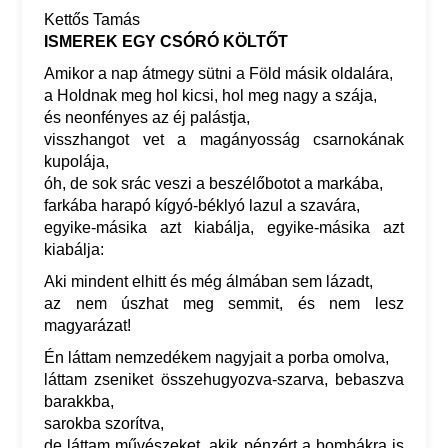
Kettős Tamás
ISMEREK EGY CSÓRÓ KÖLTŐT
Amikor a nap átmegy sütni a Föld másik oldalára,
a Holdnak meg hol kicsi, hol meg nagy a szája,
és neonfényes az éj palástja,
visszhangot vet a magányosság csarnokának
kupolája,
óh, de sok srác veszi a beszélőbotot a markába,
farkába harapó kígyó-béklyó lazul a szavára,
egyike-másika azt kiabálja, egyike-másika azt
kiabálja:
Aki mindent elhitt és még álmában sem lázadt,
az nem úszhat meg semmit, és nem lesz
magyarázat!
Én láttam nemzedékem nagyjait a porba omolva,
láttam zseniket összehugyozva-szarva, bebaszva
barakkba,
sarokba szorítva,
de láttam művészeket, akik pénzért a bombákra is