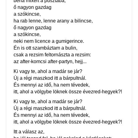
béna mixert a pusztába,
ő nagyon gazdag
a szókincse,
ha rab lenne, lenne arany a bilincse,
ő nagyon gazdag
a szókincse,
neki nem licence a gumigerince.
Én is ott szambáztam a bulin,
csak a rezsim feltornászta a rezsim:
az after-komcsi after-partyn, hejj...
Ki vagy te, ahol a madár se jár?
Új a régi maszkod itt a bárpultnál.
És mennyi az idő, ha nem tévedek,
itt, ahol a völgybe löknek össze évezred-hegyek?!
Ki vagy te, ahol a madár se jár?
Új a régi maszkod itt a bárpultnál.
És mennyi az idő, ha nem tévedek,
itt, ahol a völgybe löknek össze évezred-hegyek?!
Itt a válasz az,