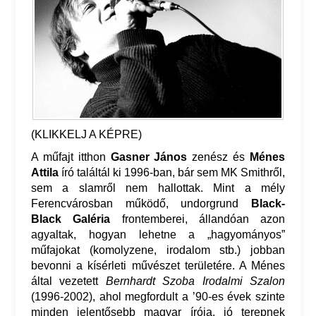
(KLIKKELJ A KÉPRE)
A műfajt itthon
Gasner János
zenész és
Ménes
Attila
író találtál ki 1996-ban, bár sem MK Smithről,
sem a slamről nem hallottak. Mint a mély
Ferencvárosban működő, undorgrund
Black-
Black Galéria
frontemberei, állandóan azon
agyaltak, hogyan lehetne a „hagyományos”
műfajokat (komolyzene, irodalom stb.) jobban
bevonni a kísérleti művészet területére. A Ménes
által vezetett
Bernhardt Szoba Irodalmi Szalon
(1996-2002), ahol megfordult a ’90-es évek szinte
minden jelentősebb magyar írója, jó terepnek