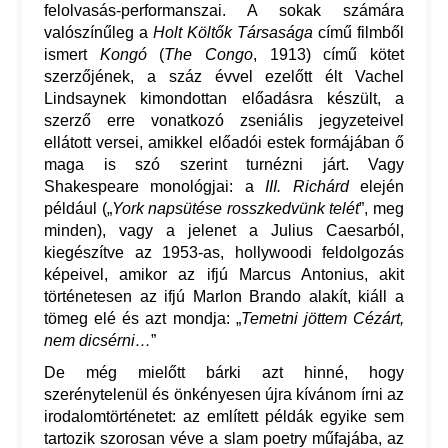
felolvasás-performanszai. A sokak számára
valószínűleg a
Holt Költők Társasága
című filmből
ismert
Kongó
(
The Congo
, 1913) című kötet
szerzőjének, a száz évvel ezelőtt élt Vachel
Lindsaynek kimondottan előadásra készült, a
szerző erre vonatkozó zseniális jegyzeteivel
ellátott versei, amikkel előadói estek formájában ő
maga is szó szerint turnézni járt. Vagy
Shakespeare monológjai: a
III. Richárd
elején
például („
York napsütése rosszkedvünk telét
”, meg
minden), vagy a jelenet a Julius Caesarból,
kiegészítve az 1953-as, hollywoodi feldolgozás
képeivel, amikor az ifjú Marcus Antonius, akit
történetesen az ifjú Marlon Brando alakít, kiáll a
tömeg elé és azt mondja: „
Temetni jöttem Cézárt,
nem dicsérni…
”
De még mielőtt bárki azt hinné, hogy
szerénytelenül és önkényesen újra kívánom írni az
irodalomtörténetet: az említett példák egyike sem
tartozik szorosan véve a slam poetry műfajába, az