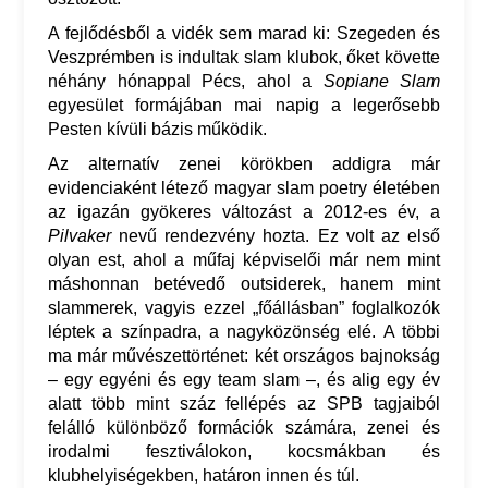
A fejlődésből a vidék sem marad ki: Szegeden és
Veszprémben is indultak slam klubok, őket követte
néhány hónappal Pécs, ahol a
Sopiane Slam
egyesület formájában mai napig a legerősebb
Pesten kívüli bázis működik.
Az alternatív zenei körökben addigra már
evidenciaként létező magyar slam poetry életében
az igazán gyökeres változást a 2012-es év, a
Pilvaker
nevű rendezvény hozta. Ez volt az első
olyan est, ahol a műfaj képviselői már nem mint
máshonnan betévedő outsiderek, hanem mint
slammerek, vagyis ezzel „főállásban” foglalkozók
léptek a színpadra, a nagyközönség elé. A többi
ma már művészettörténet: két országos bajnokság
– egy egyéni és egy team slam –, és alig egy év
alatt több mint száz fellépés az SPB tagjaiból
felálló különböző formációk számára, zenei és
irodalmi fesztiválokon, kocsmákban és
klubhelyiségekben, határon innen és túl.