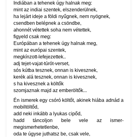
Indiában a tehenek úgy halnak meg:
mint az indiai szentek, elszenderülnek,
ha lejárt ideje a földi nyűgnek, nem nyögnek,
csendben belépnek a csöndbe,
ahonnét vétettek soha nem vétettek,
figyeld csak meg:
Európában a tehenek úgy halnak meg,
mint az európai szentek,
megkínzott-lefejezettek..
adj tejet-vajat-túrót-verset,
sós kútba tesznek, onnan is kivesznek,
kerék alá tesznek, onnan is kivesznek,
s ha kivesznek a költők
szomjaznak majd az emberöltők...
Én ismerek egy csóró költőt, akinek hiába adnád a
mobiltöltőd,
add neki inkább a lyukas cipőd,
hadd táncoljon bele vele az ismer-
megismerhetetlenbe,
oda te úgyse juthatsz be, csak vele,