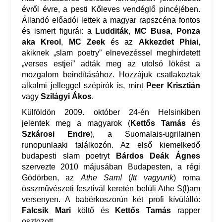
évről évre, a pesti Kőleves vendéglő pincéjében.
Állandó előadói lettek a magyar rapszcéna fontos
és ismert figurái: a
Ludditák
,
MC Busa
,
Ponza
aka Kreol
,
MC Zeek
és az
Akkezdet Phiai
,
akiknek „slam poetry” elnevezéssel meghirdetett
„verses estjei” adták meg az utolsó lökést a
mozgalom beindításához. Hozzájuk csatlakoztak
alkalmi jelleggel szépírók is, mint
Peer Krisztián
vagy
Szilágyi Ákos
.
Külföldön 2009. október 24-én Helsinkiben
jelentek meg a magyarok (
Kettős Tamás
és
Szkárosi Endre
), a Suomalais-ugrilainen
runopunlaaki találkozón. Az első kiemelkedő
budapesti slam poetryt
Bárdos Deák Ágnes
szervezte 2010 májusában Budapesten, a régi
Gödörben, az
Athe Sam!
(
Itt vagyunk
) roma
összművészeti fesztivál keretén belüli Athe S(l)am
versenyen. A babérkoszorún két profi kívülálló:
Falcsik Mari
költő és
Kettős Tamás
rapper
osztozott.