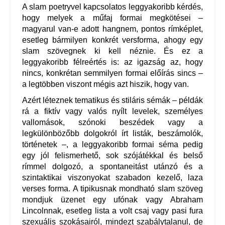
A slam poetryvel kapcsolatos leggyakoribb kérdés,
hogy melyek a műfaj formai megkötései –
magyarul van-e adott hangnem, pontos rímképlet,
esetleg bármilyen konkrét versforma, ahogy egy
slam szövegnek ki kell néznie. És ez a
leggyakoribb félreértés is: az igazság az, hogy
nincs, konkrétan semmilyen formai előírás sincs –
a legtöbben viszont mégis azt hiszik, hogy van.
Azért léteznek tematikus és stiláris sémák – példák
rá a fiktív vagy valós nyílt levelek, személyes
vallomások, szónoki beszédek vagy a
legkülönbözőbb dolgokról írt listák, beszámolók,
történetek –, a leggyakoribb formai séma pedig
egy jól felismerhető, sok szójátékkal és belső
rímmel dolgozó, a spontaneitást utánzó és a
szintaktikai viszonyokat szabadon kezelő, laza
verses forma. A tipikusnak mondható slam szöveg
mondjuk üzenet egy ufónak vagy Abraham
Lincolnnak, esetleg lista a volt csaj vagy pasi fura
szexuális szokásairól, mindezt szabálytalanul, de