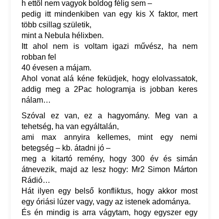
h ettől nem vagyok boldog félig sem –
pedig itt mindenkiben van egy kis X faktor, mert
több csillag születik,
mint a Nebula hélixben.
Itt ahol nem is voltam igazi művész, ha nem
robban fel
40 évesen a májam.
Ahol vonat alá kéne feküdjek, hogy elolvassatok,
addig meg a 2Pac hologramja is jobban keres
nálam…
Szóval ez van, ez a hagyomány. Meg van a
tehetség, ha van egyáltalán,
ami max annyira kellemes, mint egy nemi
betegség – kb. átadni jó –
meg a kitartó remény, hogy 300 év és simán
átnevezik, majd az lesz hogy: Mr2 Simon Márton
Rádió…
Hát ilyen egy belső konfliktus, hogy akkor most
egy óriási lúzer vagy, vagy az istenek adománya.
És én mindig is arra vágytam, hogy egyszer egy