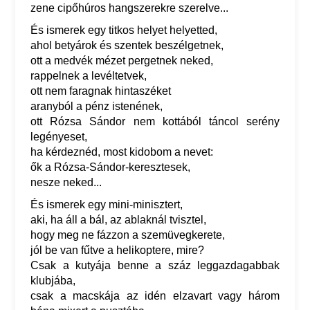
zene cipőhúros hangszerekre szerelve...
És ismerek egy titkos helyet helyetted,
ahol betyárok és szentek beszélgetnek,
ott a medvék mézet pergetnek neked,
rappelnek a levéltetvek,
ott nem faragnak hintaszéket
aranyból a pénz istenének,
ott Rózsa Sándor nem kottából táncol serény
legényeset,
ha kérdeznéd, most kidobom a nevet:
ők a Rózsa-Sándor-keresztesek,
nesze neked...
És ismerek egy mini-minisztert,
aki, ha áll a bál, az ablaknál tvisztel,
hogy meg ne fázzon a szemüvegkerete,
jól be van fűtve a helikoptere, mire?
Csak a kutyája benne a száz leggazdagabbak
klubjába,
csak a macskája az idén elzavart vagy három