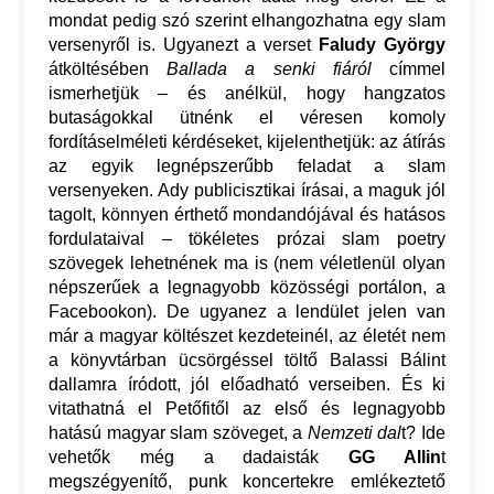
mondat pedig szó szerint elhangozhatna egy slam
versenyről is. Ugyanezt a verset
Faludy György
átköltésében
Ballada a senki fiáról
címmel
ismerhetjük – és anélkül, hogy hangzatos
butaságokkal ütnénk el véresen komoly
fordításelméleti kérdéseket, kijelenthetjük: az átírás
az egyik legnépszerűbb feladat a slam
versenyeken. Ady publicisztikai írásai, a maguk jól
tagolt, könnyen érthető mondandójával és hatásos
fordulataival – tökéletes prózai slam poetry
szövegek lehetnének ma is (nem véletlenül olyan
népszerűek a legnagyobb közösségi portálon, a
Facebookon). De ugyanez a lendület jelen van
már a magyar költészet kezdeteinél, az életét nem
a könyvtárban ücsörgéssel töltő Balassi Bálint
dallamra íródott, jól előadható verseiben. És ki
vitathatná el Petőfitől az első és legnagyobb
hatású magyar slam szöveget, a
Nemzeti dal
t? Ide
vehetők még a dadaisták
GG Allin
t
megszégyenítő, punk koncertekre emlékeztető