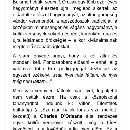
Beismerhetjük:
semmit
. Ő csak egy több ezer éves
hagyományt élesztett újra, meglepő sikerrel: az
előadott költészet hagyományát, az ókori görögség
vándor versmondói, a rapszódoszok tradícióját, a
középkori minnesänger és vágáns hagyományt, a
költői versenyek sokrétű és régi, koronként újra és
újra feltámadó örökségét – a kor kívánalmainak
megfelelő szabadságfokkal.
A slam lényege annyi, hogy ki kell állni és
mondani kell. Pontosabban: előadni – ennél alig
valamivel több. Erre pedig joggal idézhetjük az
egyszeri székelyt: „
Hát, ilyet már láttam, de ilyet
még nem láttam…
”
Mert valamennyien láttunk már ilyet, legföljebb
nem vettük észre. Ha csak a középiskolai
tananyagból indulunk ki: Villon Ellentétek
balladája (a „Szomjan halok forrás vize mellett”
kezdetű) a
Charles D’Orleans
által rendezett
egyik költői versenyre készült, még a híres
kezdősort is a fővédnök adta meg előre. Ez a