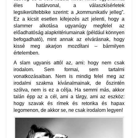
éles határvonal, a válaszkísérletek
legsikerültebbike szerint: a „kommunikatív jelleg”.
Ez a kicsit esetlen kifejezés azt jelenti, hogy a
slammer alkotása ugyanúgy megfelel az
előadhatóság alapkritériumainak (például könnyen
befogadható), mint annak az elvárásnak, hogy
kissé meg akarjon mozdítani – bármilyen
értelemben.
A slam ugyanis attól az, ami: hogy nem csak
irodalom. Sem formai, sem tartalmi
vonatkozásaiban. Nem is mindig felel meg az
irodalmi szakma kívánalmainak, de őszintén
szólva, nem is ez a célja. Ha semmi más, akkor
talán épp az a cél, ami a tárgy, ami az eszköz:
hogy szavak és rímek és retorika és hapax
legomenon, de akkor se, ne csak irodalom legyen!