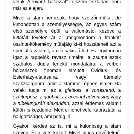
velük. A kívánt „hatással” célszerű tisztában lenni
már az elején.
Mivel a slam nemcsak, hogy szerzői műfaj, de
kimondottan a személyességre, az egyes szám
első személyre épül, a vallomástól kezdve a
ki/talált levélen át a „megmondom a frankót”
őszinte-kőkemény műfajáig ki-ki hozzáteheti azt a
speciális valamit, amit csakis ő tud. Ez egyformán
igaz a rappelők ravasz rímeire, a zsurnaliszták
szabatos, dupla fenekű mondataira, a vérbeli
bölcsészek finoman elrejtett Ovidius- és
Esterházy-utalásaira, vagy bármely
szakzsargonra, amit a slammer éppen ismer. Ha
valaki tudja mi az a
glettvas,
a
vonásrend,
a
szájterpesz,
a
gagball
, az
account advertising
vagy
a
nibelungizált alexandrin
, azzal érdemes valamit
külön is kezdenie. Mert el lehet vele kápráztatni a
hallgatóságot, ami pedig jó.
Gyakori kérdés az is, mi a különbség a slam
szöveg és a vers között. Mivel nincs egyértelmű,