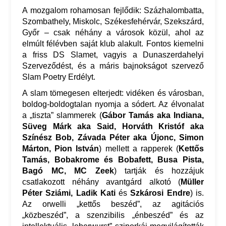
A mozgalom rohamosan fejlődik: Százhalombatta,
Szombathely, Miskolc, Székesfehérvár, Szekszárd,
Győr – csak néhány a városok közül, ahol az
elmúlt félévben saját klub alakult. Fontos kiemelni
a friss DS Slamet, vagyis a Dunaszerdahelyi
Szerveződést, és a máris bajnokságot szervező
Slam Poetry Erdélyt.
A slam tömegesen elterjedt: vidéken és városban,
boldog-boldogtalan nyomja a sódert. Az élvonalat
a „tiszta” slammerek (
Gábor Tamás aka Indiana,
Süveg Márk aka Said, Horváth Kristóf aka
Színész Bob, Závada Péter aka Újonc, Simon
Márton, Pion István
) mellett a rapperek (
Kettős
Tamás, Bobakrome és Bobafett, Busa Pista,
Bagó MC, MC Zeek
) tartják és hozzájuk
csatlakozott néhány avantgárd alkotó (
Müller
Péter Sziámi,
Ladik Kati
és
Szkárosi Endre
) is.
Az orwelli „kettős beszéd”, az agitációs
„közbeszéd”, a szenzibilis „énbeszéd” és az