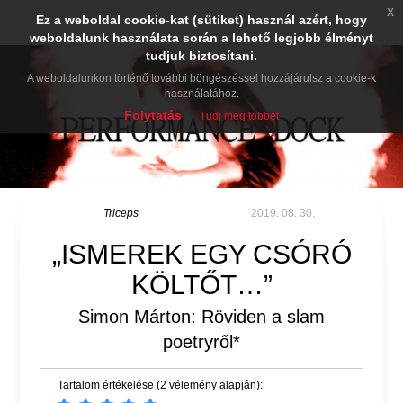
x
Ez a weboldal cookie-kat (sütiket) használ azért, hogy
weboldalunk használata során a lehető legjobb élményt
tudjuk biztosítani.
A weboldalunkon történő további böngészéssel hozzájárulsz a cookie-k
használatához.
Folytatás
Tudj meg többet
Triceps
2019. 08. 30.
„ISMEREK EGY CSÓRÓ
KÖLTŐT…”
Simon Márton: Röviden a slam
poetryről*
Tartalom értékelése (2 vélemény alapján):