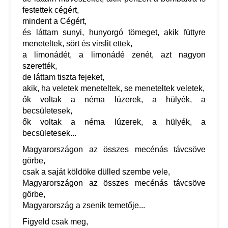
festettek cégért,
mindent a Cégért,
és láttam sunyi, hunyorgó tömeget, akik füttyre
meneteltek, sört és virslit ettek,
a limonádét, a limonádé zenét, azt nagyon
szerették,
de láttam tiszta fejeket,
akik, ha veletek meneteltek, se meneteltek veletek,
ők voltak a néma lúzerek, a hülyék, a
becsületesek,
ők voltak a néma lúzerek, a hülyék, a
becsületesek...
Magyarországon az összes mecénás távcsöve
görbe,
csak a saját köldöke dülled szembe vele,
Magyarországon az összes mecénás távcsöve
görbe,
Magyarország a zsenik temetője...
Figyeld csak meg,