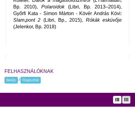
Kötetei:
Dalok a magasföldszintről
(L’Harmattan,
Bp. 2010),
Polaroidok
(Libri, Bp. 2013–2014),
Győrfi Kata - Simon Márton - Kövér András Kövi:
Slam.pont 2
(Libri, Bp., 2015),
Rókák esküvője
(Jelenkor, Bp. 2018)
FELHASZNÁLÓKNAK
/
Belép
Regisztrál
A prae.hu művészeti portál és a Prae folyóirat kiadását, működését a Magyar
Kultúráért Alapítvány – Petőfi Kulturális Ügynökség – támogatja.