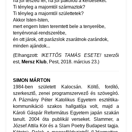
ha jól teszed fel, ha jól pakolod a kérdéseket:
Ti tényleg a majomtól származtok?
Ti tényleg a majomtól születtetek?
Akkor Isten-Isten,
mert engem Isten teremtett bele a tenyerébe,
tenyérvonal-rendszerébe,
én ott járok, ott parázslok zsarátnok-zarándok,
minden ajándok...
(Elhangzott:
!KETTŐS TAMÁS ESETE!
szerzői
est,
Mersz Klub
, Pest, 2018. március 23.)
SIMON MÁRTON
1984-ben született Kalocsán. Költő, fordító,
szerkesztő, zenei programszervező és szövegíró.
A Pázmány Péter Katolikus Egyetem esztétika-
kommunikáció szakos hallgatója volt, majd a
Károli Gáspár Református Egyetem japán szakán
tanult. 2004 óta publikál verseket. Slammer, a
József Attila Kör és a Slam Poetry Budapest tagja.