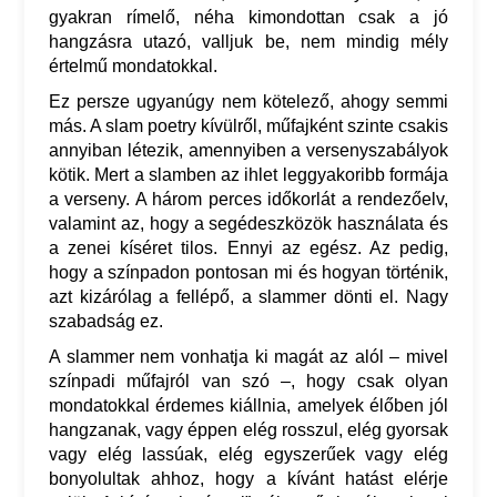
gyakran rímelő, néha kimondottan csak a jó
hangzásra utazó, valljuk be, nem mindig mély
értelmű mondatokkal.
Ez persze ugyanúgy nem kötelező, ahogy semmi
más. A slam poetry kívülről, műfajként szinte csakis
annyiban létezik, amennyiben a versenyszabályok
kötik. Mert a slamben az ihlet leggyakoribb formája
a verseny. A három perces időkorlát a rendezőelv,
valamint az, hogy a segédeszközök használata és
a zenei kíséret tilos. Ennyi az egész. Az pedig,
hogy a színpadon pontosan mi és hogyan történik,
azt kizárólag a fellépő, a slammer dönti el. Nagy
szabadság ez.
A slammer nem vonhatja ki magát az alól – mivel
színpadi műfajról van szó –, hogy csak olyan
mondatokkal érdemes kiállnia, amelyek élőben jól
hangzanak, vagy éppen elég rosszul, elég gyorsak
vagy elég lassúak, elég egyszerűek vagy elég
bonyolultak ahhoz, hogy a kívánt hatást elérje