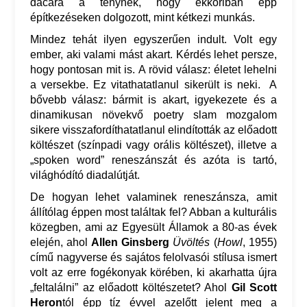
dacára a ténynek, hogy ekkoriban épp
építkezéseken dolgozott, mint kétkezi munkás.
Mindez tehát ilyen egyszerűen indult. Volt egy
ember, aki valami mást akart. Kérdés lehet persze,
hogy pontosan mit is. A rövid válasz: életet lehelni
a versekbe. Ez vitathatatlanul sikerült is neki. A
bővebb válasz: bármit is akart, igyekezete és a
dinamikusan növekvő poetry slam mozgalom
sikere visszafordíthatatlanul elindították az előadott
költészet (színpadi vagy orális költészet), illetve a
„spoken word” reneszánszát és azóta is tartó,
világhódító diadalútját.
De hogyan lehet valaminek reneszánsza, amit
állítólag éppen most találtak fel? Abban a kulturális
közegben, ami az Egyesült Államok a 80-as évek
elején, ahol
Allen Ginsberg
Üvöltés
(
Howl
, 1955)
című nagyverse és sajátos felolvasói stílusa ismert
volt az erre fogékonyak körében, ki akarhatta újra
„feltalálni” az előadott költészetet? Ahol
Gil Scott
Heron
tól épp tíz évvel azelőtt jelent meg a