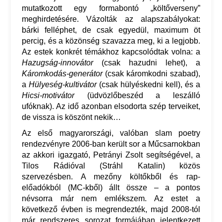
mutatkozott egy formabontó „költőverseny”
meghirdetésére. Vázolták az alapszabályokat:
bárki felléphet, de csak egyedül, maximum öt
percig, és a közönség szavazza meg, ki a legjobb.
Az estek konkrét témákhoz kapcsolódtak volna: a
Hazugság-innovátor
(csak hazudni lehet), a
Káromkodás-generátor
(csak káromkodni szabad),
a
Hülyeség-kultivátor
(csak hülyéskedni kell), és a
Hicsi-motivátor
(üdvözlőbeszéd a leszálló
ufóknak). Az idő azonban elsodorta szép terveiket,
de vissza is köszönt nekik…
Az első magyarországi, valóban slam poetry
rendezvényre 2006-ban került sor a Műcsarnokban
az akkori igazgató, Petrányi Zsolt segítségével, a
Tilos Rádióval (Stráhl Katalin) közös
szervezésben. A mezőny költőkből és rap-
előadókból (MC-kből) állt össze – a pontos
névsorra már nem emlékszem. Az estet a
következő évben is megrendezték, majd 2008-tól
már rendszeres sorozat formájában jelentkezett