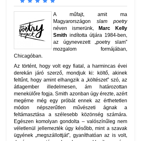
A műfajt, amit ma
Magyarországon
slam poetry
néven ismerünk,
Marc Kelly
Smith
indította útjára 1984-ben,
az úgynevezett „poetry slam”
mozgalom formájában,
Chicagóban.
Az történt, hogy volt egy fiatal, a harmincas évei
derekán járó szerző, mondjuk ki: költő, akinek
feltűnt, hogy amint elhangzik a „költészet” szó, az
átlagember illedelmesen, ám határozottan
menekülőre fogja. Smith azonban úgy érezte, azért
megérne még egy próbát ennek az érthetetlen
módon népszerűtlen művészeti ágnak a
feltámasztása a szélesebb közönség számára.
Egészen komolyan gondolta – valószínűleg nem
véletlenül jellemezték úgy később, mint a szavak
ügyének „megszállottját”, gyaníthatóan az is volt,